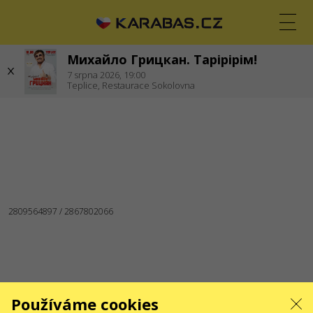
Михайло Грицкан. Тарірірім!
CS
EN
UK
7
srpna 2026,
19:00
Teplice,
Restaurace Sokolovna
TEPLICE
JSME NA SOCIÁLNÍCH SÍTÍCH
SLUŽBY
Dodání a platba
Mapa stránek
O NÁS
Pro organizátory
Logo pro plakáty a média
O společnosti
Veřejná nabídka
Používáme cookies